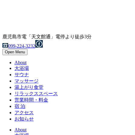
鹿児島市電「天文館通」電停より徒歩3分
099-224-3232
Open Menu
About
大浴場
サウナ
マッサージ
湯上がり食堂
リラックススペース
営業時間・料金
宿 泊
アクセス
お知らせ
About