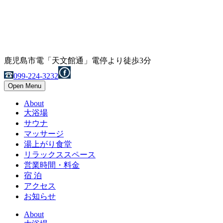
鹿児島市電「天文館通」電停より徒歩3分
099-224-3232
Open Menu
About
大浴場
サウナ
マッサージ
湯上がり食堂
リラックススペース
営業時間・料金
宿 泊
アクセス
お知らせ
About