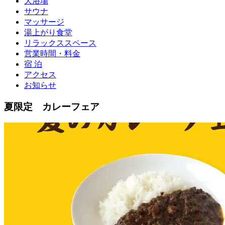
大浴場
サウナ
マッサージ
湯上がり食堂
リラックススペース
営業時間・料金
宿 泊
アクセス
お知らせ
夏限定 カレーフェア