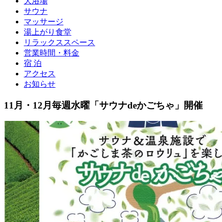
大浴場
サウナ
マッサージ
湯上がり食堂
リラックススペース
営業時間・料金
宿 泊
アクセス
お知らせ
11月・12月毎週水曜「サウナdeかごちゃ」開催