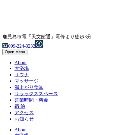
鹿児島市電「天文館通」電停より徒歩3分
099-224-3232
Open Menu
About
大浴場
サウナ
マッサージ
湯上がり食堂
リラックススペース
営業時間・料金
宿 泊
アクセス
お知らせ
About