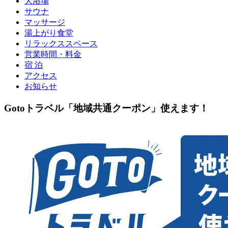
大浴場
サウナ
マッサージ
湯上がり食堂
リラックススペース
営業時間・料金
宿 泊
アクセス
お知らせ
Gotoトラベル「地域共通クーポン」使えます！