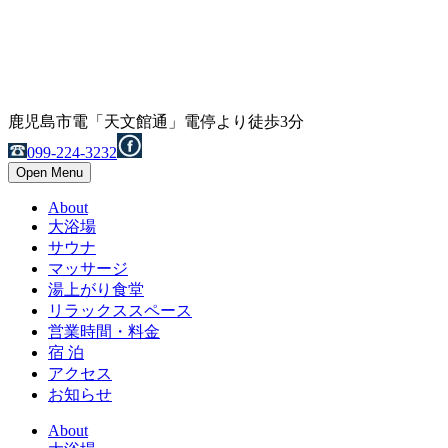
鹿児島市電「天文館通」電停より徒歩3分
099-224-3232
Open Menu
About
大浴場
サウナ
マッサージ
湯上がり食堂
リラックススペース
営業時間・料金
宿 泊
アクセス
お知らせ
About