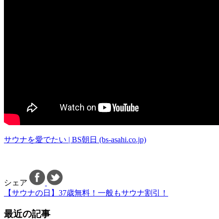
サウナを愛でたい | BS朝日 (bs-asahi.co.jp)
シェア
【サウナの日】37歳無料！一般もサウナ割引！
最近の記事