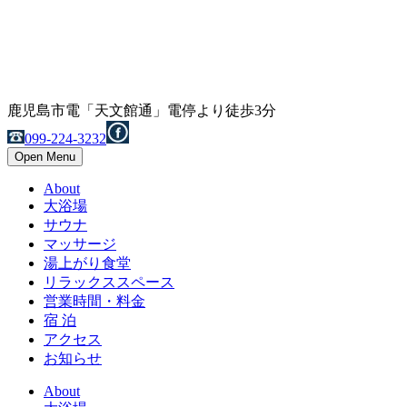
鹿児島市電「天文館通」電停より徒歩3分
099-224-3232
Open Menu
About
大浴場
サウナ
マッサージ
湯上がり食堂
リラックススペース
営業時間・料金
宿 泊
アクセス
お知らせ
About