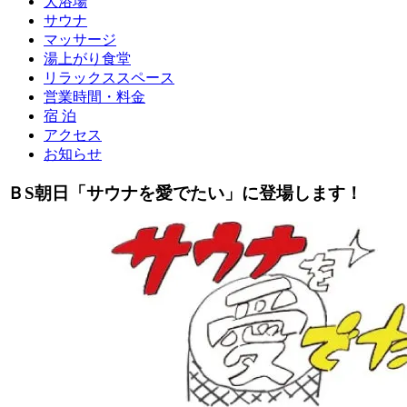
大浴場
サウナ
マッサージ
湯上がり食堂
リラックススペース
営業時間・料金
宿 泊
アクセス
お知らせ
ＢS朝日「サウナを愛でたい」に登場します！