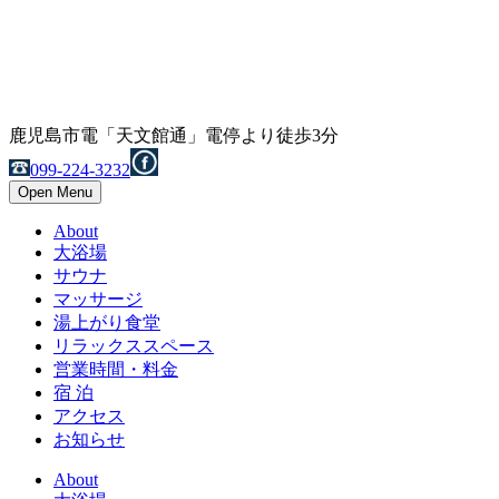
鹿児島市電「天文館通」電停より徒歩3分
099-224-3232
Open Menu
About
大浴場
サウナ
マッサージ
湯上がり食堂
リラックススペース
営業時間・料金
宿 泊
アクセス
お知らせ
About