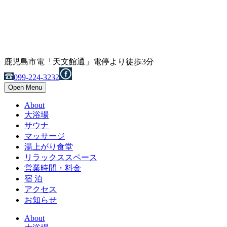
鹿児島市電「天文館通」電停より徒歩3分
099-224-3232
Open Menu
About
大浴場
サウナ
マッサージ
湯上がり食堂
リラックススペース
営業時間・料金
宿 泊
アクセス
お知らせ
About