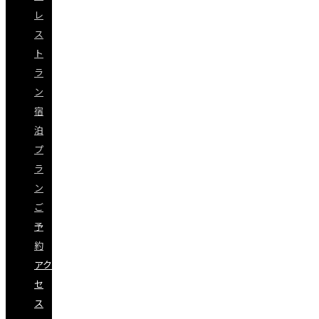
レ
ス
ト
ラ
ン
宿
泊
プ
ラ
ン
ご
予
約
アク
セ
ス