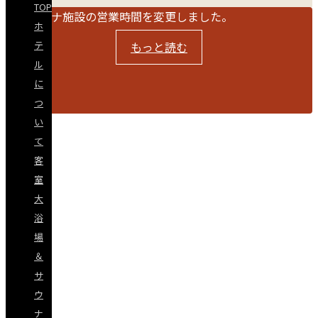
TOP
温泉サウナ施設の営業時間を変更しました。
ホ
もっと読む
テ
ル
に
つ
【重要】サウナの営業時間
い
閉じる
て
客
室
大
浴
場
＆
サ
ウ
ナ