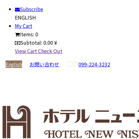
Subscribe
ENGLISH
My Cart
Items:
0
Subtotal:
0.00 ¥
View Cart
Check Out
English
お問い合わせ
099-224-3232