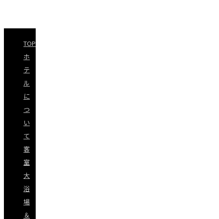
TOP
ホ
テ
ル
に
つ
い
て
客
室
大
浴
場
＆