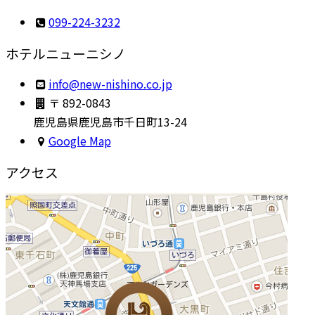
099-224-3232
ホテルニューニシノ
ni
en@of
sin-w
.onih
pj.oc
〒 892-0843
鹿児島県鹿児島市千日町13-24
Google Map
アクセス