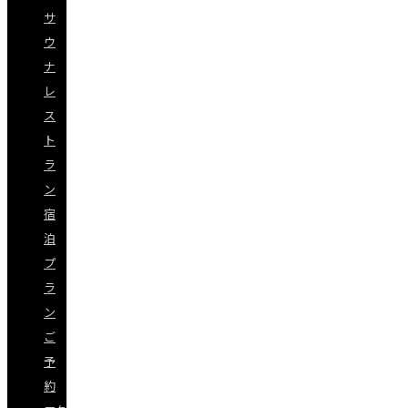
サ
ウ
ナ
レ
ス
ト
ラ
ン
宿
泊
プ
ラ
ン
ご
予
約