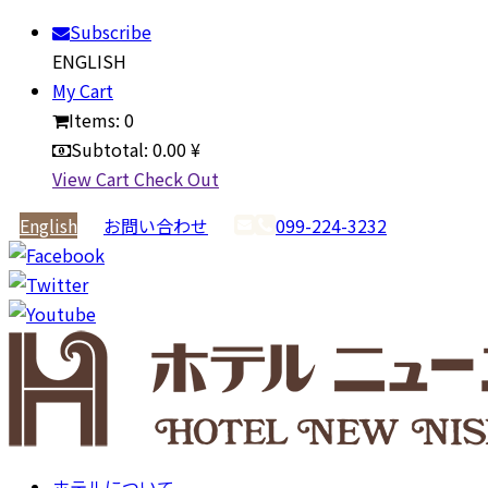
Subscribe
ENGLISH
My Cart
Items:
0
Subtotal:
0.00 ¥
View Cart
Check Out
English
お問い合わせ
099-224-3232
ホテルについて