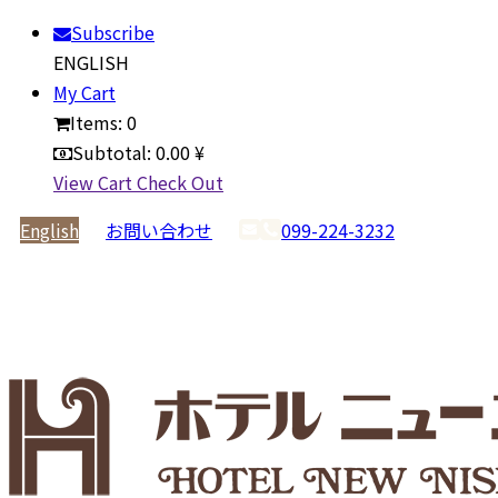
Subscribe
ENGLISH
My Cart
Items:
0
Subtotal:
0.00 ¥
View Cart
Check Out
English
お問い合わせ
099-224-3232