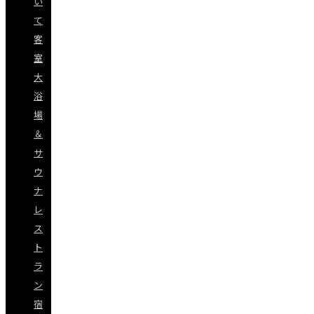
い
て
客
室
大
浴
場
＆
サ
ウ
ナ
レ
ス
ト
ラ
ン
宿