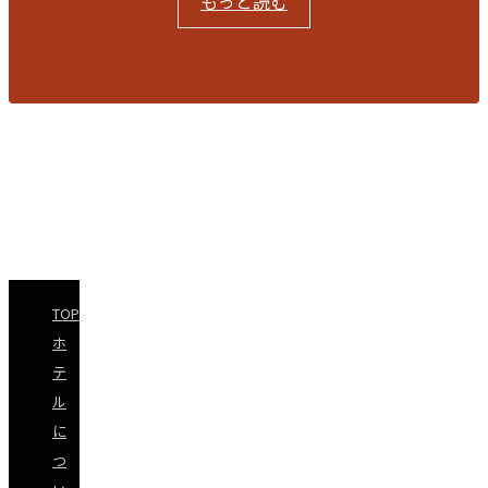
もっと読む
【重要】サウナの営業時間
閉じる
TOP
ホ
テ
ル
に
つ