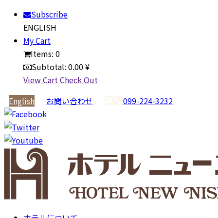
Subscribe
ENGLISH
My Cart
Items:
0
Subtotal:
0.00 ¥
View Cart
Check Out
English
お問い合わせ
099-224-3232
ホテルについて