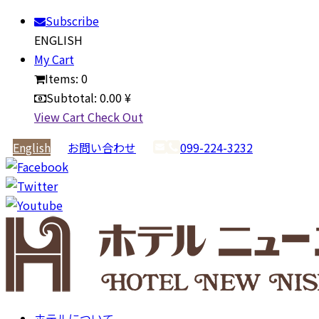
Subscribe
ENGLISH
My Cart
Items:
0
Subtotal:
0.00 ¥
View Cart
Check Out
English
お問い合わせ
099-224-3232
ホテルについて