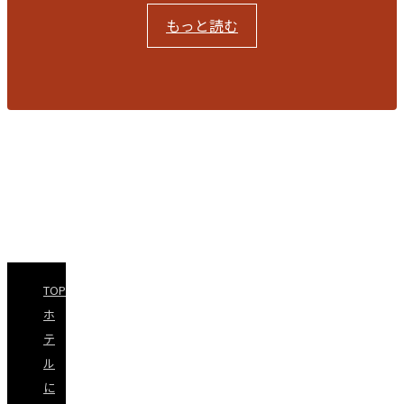
もっと読む
【重要】サウナの営業時間
閉じる
TOP
ホ
テ
ル
に