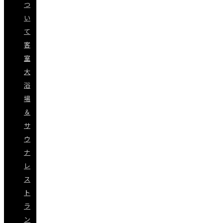
つ
い
て
客
室
大
浴
場
＆
サ
ウ
ナ
レ
ス
ト
ラ
ン