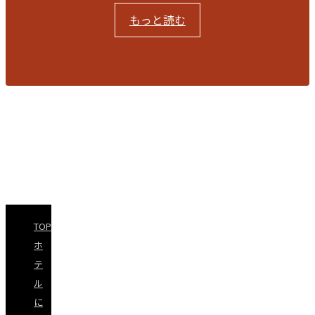
もっと読む
【重要】サウナの営業時間
閉じる
TOP
ホ
テ
ル
に