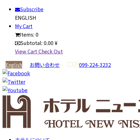
Subscribe
ENGLISH
My Cart
Items:
0
Subtotal:
0.00 ¥
View Cart
Check Out
English
お問い合わせ
099-224-3232
ホテルについて