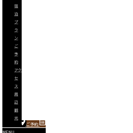
宿
泊
プ
ラ
ン
ご
予
約
アク
セ
ス
周
辺
観
光