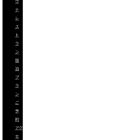
ウ
ナ
レ
ス
ト
ラ
ン
宿
泊
プ
ラ
ン
ご
予
約
アク
セ