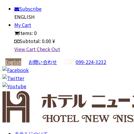
Subscribe
ENGLISH
My Cart
Items:
0
Subtotal:
0.00 ¥
View Cart
Check Out
English
お問い合わせ
099-224-3232
ホテルについて