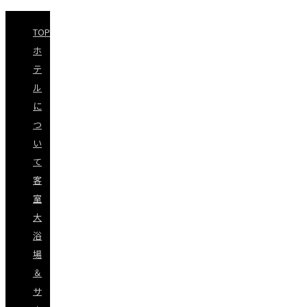
TOP
ホ
テ
ル
に
つ
い
て
客
室
大
浴
場
＆
サ