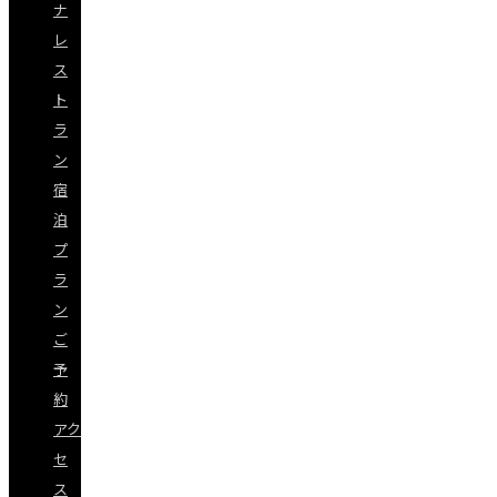
ナ
レ
ス
ト
ラ
ン
宿
泊
プ
ラ
ン
ご
予
約
アク
セ
ス