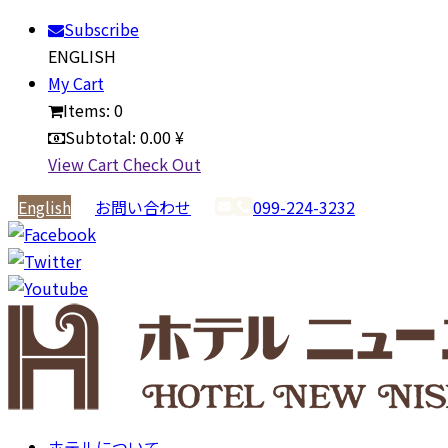
Subscribe
ENGLISH
My Cart
Items:
0
Subtotal:
0.00 ¥
View Cart
Check Out
English
お問い合わせ
099-224-3232
ホテルについて