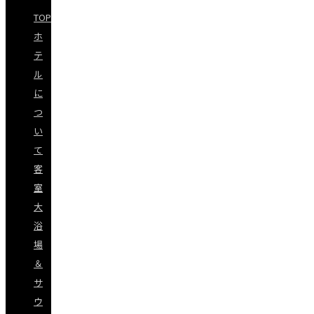
TOP
ホ
テ
ル
に
つ
い
て
客
室
大
浴
場
＆
サ
ウ