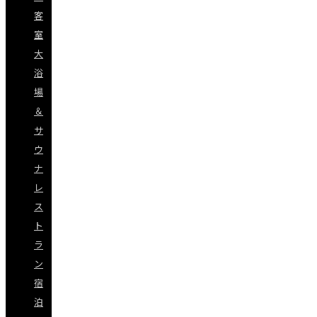
客
室
大
浴
場
＆
サ
ウ
ナ
レ
ス
ト
ラ
ン
宿
泊