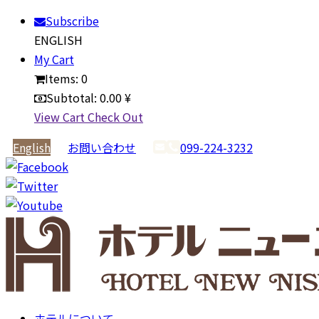
Subscribe
ENGLISH
My Cart
Items:
0
Subtotal:
0.00 ¥
View Cart
Check Out
English
お問い合わせ
099-224-3232
ホテルについて